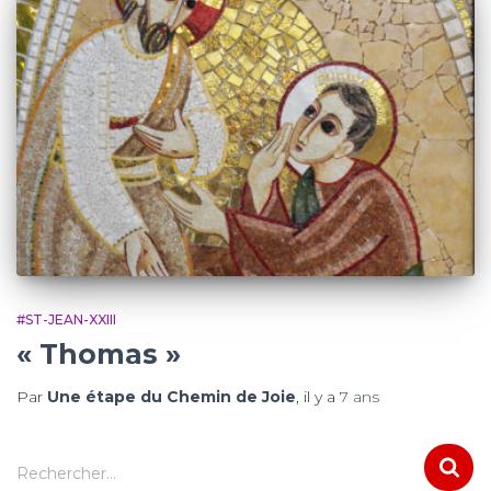
#ST-JEAN-XXIII
« Thomas »
Par
Une étape du Chemin de Joie
, il y a
7 ans
R
Rechercher…
e