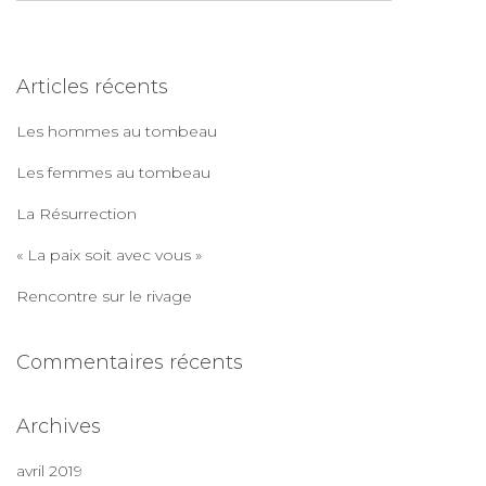
c
h
e
Articles récents
r
c
Les hommes au tombeau
h
e
Les femmes au tombeau
r
La Résurrection
:
« La paix soit avec vous »
Rencontre sur le rivage
Commentaires récents
Archives
avril 2019