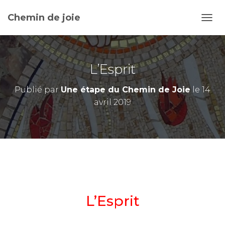
Chemin de joie
D
É
P
L
I
L’Esprit
E
R
Publié par
Une étape du Chemin de Joie
le
14
L
avril 2019
A
N
A
V
I
G
A
T
I
O
L’Esprit
N